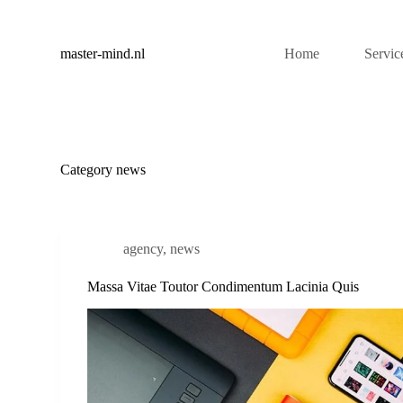
S
k
i
master-mind.nl
Home
Servic
p
t
o
c
o
n
t
Category
news
e
n
t
agency
,
news
Massa Vitae Toutor Condimentum Lacinia Quis