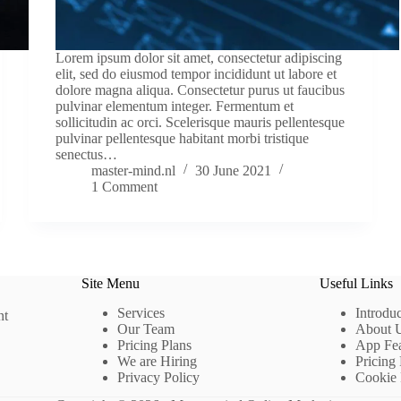
Lorem ipsum dolor sit amet, consectetur adipiscing
elit, sed do eiusmod tempor incididunt ut labore et
dolore magna aliqua. Consectetur purus ut faucibus
pulvinar elementum integer. Fermentum et
sollicitudin ac orci. Scelerisque mauris pellentesque
pulvinar pellentesque habitant morbi tristique
senectus…
master-mind.nl
30 June 2021
1 Comment
Site Menu
Useful Links
Services
Introdu
nt
Our Team
About 
Pricing Plans
App Fea
We are Hiring
Pricing
Privacy Policy
Cookie 