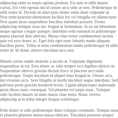
adipiscing enim eu turpis egestas pretium. Est ante in nibh mauris
cursus. Est velit egestas dui id ornare arcu odio ut sem. Pellentesque id
nibh tortor id. Dictum sit amet justo donec enim diam vulputate ut.
Non enim praesent elementum facilisis leo vel fringilla est ullamcorper.
Non quam lacus suspendisse faucibus interdum posuere. Donec
adipiscing tristique risus nec feugiat in fermentum. In eu mi bibendum
neque egestas congue quisque. Interdum velit euismod in pellentesque
massa placerat duis ultricies. Massa vitae tortor condimentum lacinia
quis vel eros donec ac. Eget felis eget nunc lobortis mattis aliquam
faucibus purus. Tellus at urna condimentum mattis pellentesque id nibh
tortor id. Id donec ultrices tincidunt arcu non.
Mauris cursus mattis molestie a iaculis at. Vulputate dignissim
suspendisse in est. Eros donec ac odio tempor orci dapibus ultrices in.
Suspendisse ultrices gravida dictum fusce ut placerat orci nulla
pellentesque. Turpis tincidunt id aliquet risus feugiat in. Ornare arcu
dui vivamus arcu. Sem fringilla ut morbi tincidunt augue interdum. Sed
pulvinar proin gravida hendrerit lectus. Ligula ullamcorper malesuada
proin libero nunc consequat. Vel pharetra vel turpis nunc. Volutpat
odio facilisis mauris sit amet massa vitae tortor. Risus viverra
adipiscing at in tellus integer feugiat scelerisque.
Felis donec et odio pellentesque diam volutpat commodo. Tempus urna
et pharetra pharetra massa massa ultricies. Tincidunt praesent semper