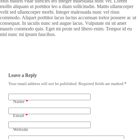
Mus mauris vitae ultricies leo integer malesuada nunc vel. Lorem
mollis aliquam ut porttitor leo a diam sollicitudin. Mattis ullamcorper
velit sed ullamcorper morbi. Integer malesuada nunc vel risus
commodo. Aliquet porttitor lacus luctus accumsan tortor posuere ac ut
consequat. In iaculis nunc sed augue lacus. Vulputate mi sit amet
mauris commodo quis. Eget mi proin sed libero enim. Tempor id eu
nisl nunc mi ipsum faucibus.
Leave a Reply
Your email address will not be published.
Required fields are marked
*
Name
*
Email
*
Website