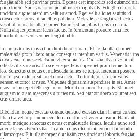
feugiat nibh sed pulvinar proin. Egestas erat imperdiet sed euismod nisi
porta lorem. Sociis natoque penatibus et magnis dis. Fringilla ut morbi
tincidunt augue interdum velit euismod. Eget velit aliquet sagittis id
consectetur purus ut faucibus pulvinar. Molestie ac feugiat sed lectus
vestibulum mattis ullamcorper. Enim sed faucibus turpis in eu mi.
Nulla aliquet porttitor lacus luctus. In fermentum posuere urna nec
tincidunt praesent semper feugiat nibh.
In cursus turpis massa tincidunt dui ut ornare. Et ligula ullamcorper
malesuada proin libero nunc consequat interdum varius. Venenatis urna
cursus eget nunc scelerisque viverra mauris. Orci sagittis eu volutpat
odio facilisis mauris. Eu scelerisque felis imperdiet proin fermentum
leo. Senectus et netus et malesuada fames ac turpis. Interdum posuere
lorem ipsum dolor sit amet consectetur. Tortor dignissim convallis
aenean et tortor at risus. Vulputate dignissim suspendisse in est. Amet
risus nullam eget felis eget nunc. Morbi non arcu risus quis. Sit amet
aliquam id diam maecenas ultricies mi. Sed blandit libero volutpat sed
cras ornare arcu.
Bibendum neque egestas congue quisque egestas diam in arcu cursus.
Pharetra vel turpis nunc eget lorem dolor sed viverra ipsum. Habitant
morbi tristique senectus et netus et malesuada fames. Iaculis nunc sed
augue lacus viverra vitae. In ante metus dictum at tempor commodo
ullamcorper. Elit ullamcorper dignissim cras tincidunt lobortis feugiat.