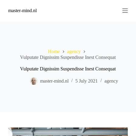
S
master-mind.nl
k
i
p
t
o
c
o
n
Home
agency
t
Vulputate Dignissim Suspendisse Inest Consequat
e
n
Vulputate Dignissim Suspendisse Inest Consequat
t
master-mind.nl
5 July 2021
agency